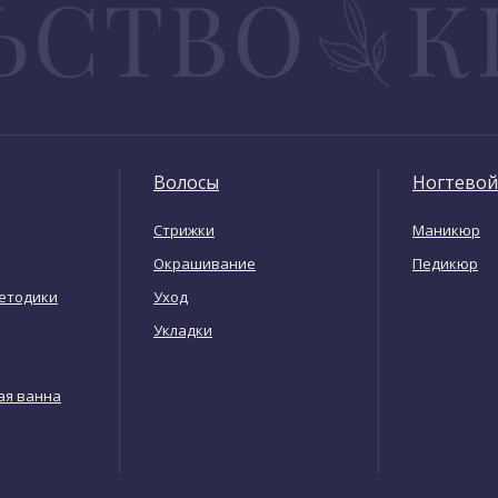
Волосы
Ногтевой
Стрижки
Маникюр
Окрашивание
Педикюр
етодики
Уход
Укладки
ая ванна