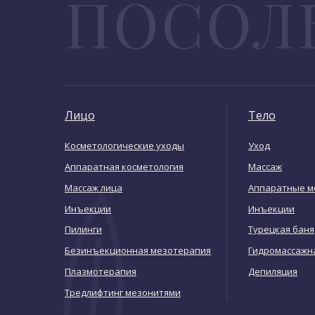
Лицо
Тело
Косметологические уходы
Уход
Аппаратная косметология
Массаж
Массаж лица
Аппаратные м
Инъекции
Инъекции
Пилинги
Турецкая баня
Безинъекционная мезотерапия
Гидромассажн
Плазмотерапия
Депиляция
Тредлифтинг мезонитями