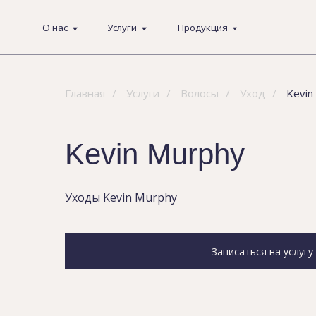
О нас
Услуги
Продукция
Главная
/
Услуги
/
Волосы
/
Уход
/
Kevin
Kevin Murphy
Уходы Kevin Murphy
Записаться на услугу