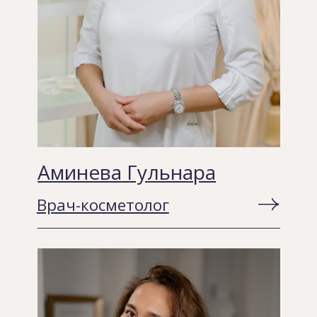
Контакты
Мы
всегда рады
вас видеть
Адрес
г.Уфа, ул.Кирова,
29
Телефоны
8 (800) 737 77 80
для звонков по России бесплатно