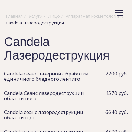
Главная
/
Услуги
/
Лицо
/
Аппаратная косметология
/
Candela Лазеродеструкция
Candela
Лазеродеструкция
Candela сеанс лазерной обработки
2200 руб.
единичного бледного лентиго
Candela Сеанс лазеродеструкции
4570 руб.
области носа
Candela сеанс лазеродеструкции
6640 руб.
области щек
Candela сеанс лазеродеструкции
4570 руб.
пигментных пятен до 2см2
Candela сеанс лазеродеструкции
6550 руб.
пигментных пятен до 5см2
Candela сеанс лазеродеструкции
8420 руб.
пигментных пятен кистей рук