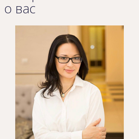
Альфия Харисова
Главный врач СПА-клуба
Аминева Гульнара